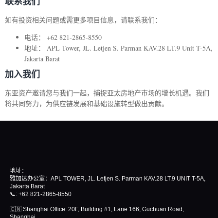
联系我们
如有投资相关问题或需更多项目信息，请联系我们：
电话：
+62 821-2865-8550
地址：
APL Tower, JL. Letjen S. Parman KAV.28 LT.9 Unit T-5A,
Jakarta Barat
加入我们
东亚资产邀请您与我们一起，捕捉亚太房地产市场的增长机遇。我们
将共同努力，为供应链发展和基础设施转型做出贡献。
地址：
雅加达办公室：APL TOWER, JL. Letjen S. Parman KAV.28 LT.9 UNIT T-5A,
Jakarta Barat
📞
: +62 821-2865-8550
🇨🇳 Shanghai Office: 20F, Building #1, Lane 166, Guchuan Road,
Shanghai